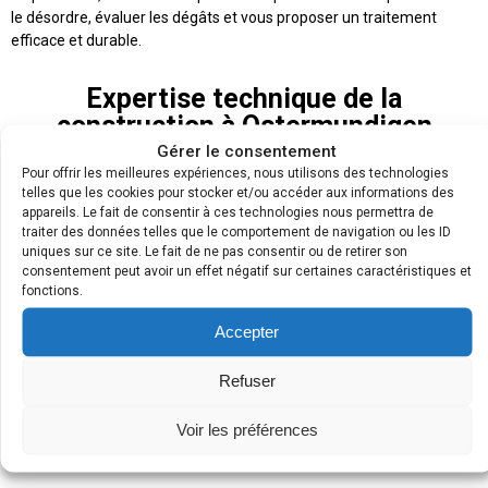
le désordre, évaluer les dégâts et vous proposer un traitement
efficace et durable.
Expertise technique de la
construction à Ostermundigen
Gérer le consentement
Pour offrir les meilleures expériences, nous utilisons des technologies
Si vous avez récemment été victime d’un sinistre ou d’une
telles que les cookies pour stocker et/ou accéder aux informations des
catastrophe naturelle (inondations, incendie, tempête,
appareils. Le fait de consentir à ces technologies nous permettra de
éboulements), il est possible que votre logement ait subi lui aussi de
traiter des données telles que le comportement de navigation ou les ID
nombreux dégâts. Vous avez d’ailleurs noté des signes qui ne
uniques sur ce site. Le fait de ne pas consentir ou de retirer son
consentement peut avoir un effet négatif sur certaines caractéristiques et
trompent pas :
infiltrations d’eaux régulières dans le vide sanitaire
,
fonctions.
fissuration des murs, tâches au plafond…
Au moindre doute, contactez-nous pour avoir l’avis d’un
Accepter
professionnel qualifié. Nos experts viennent chez vous pour
constater les dégâts et évaluer les coûts de réparation. Plus que des
Refuser
techniciens, les experts de LAMY expertise vous accompagnent
aussi sur le plan administratif et vous aident à réaliser vos
Voir les préférences
démarches.