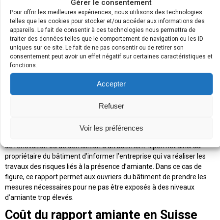
Gérer le consentement
quels cas ?
Pour offrir les meilleures expériences, nous utilisons des technologies
telles que les cookies pour stocker et/ou accéder aux informations des
L’établissement d’un rapport amiante peut être nécessaire dans
appareils. Le fait de consentir à ces technologies nous permettra de
deux principales situations.
traiter des données telles que le comportement de navigation ou les ID
Dans le cadre d’une
utilisation normale du bâtiment
, afin d’identifier
uniques sur ce site. Le fait de ne pas consentir ou de retirer son
les risques que présente un bâtiment par rapport à la présence
consentement peut avoir un effet négatif sur certaines caractéristiques et
d’amiante. Ce rapport peut notamment être utile en cas de
fonctions.
suspicion de la présence d’amiante
dans le bâtiment, et permet aux
Accepter
habitants des locaux d’éviter des intoxications ou tout autre risque
de maladies plus graves. Le rapport étudiera alors tous les
matériaux du bâtiment susceptibles de contenir des polluants qui
Refuser
sont accessibles ou ne nécessitent pas de démolir la structure du
bâtiment.
Voir les préférences
Le
bilan amiante
en Suisse est également utilisé
avant des travaux
de rénovation ou de démolition d’un bâtiment
. Il permet ainsi au
propriétaire du bâtiment d’informer l’entreprise qui va réaliser les
travaux des risques liés à la présence d’amiante. Dans ce cas de
figure, ce rapport permet aux ouvriers du bâtiment de
prendre les
mesures nécessaires
pour ne pas être exposés à des niveaux
d’amiante trop élevés.
Coût du rapport amiante en Suisse