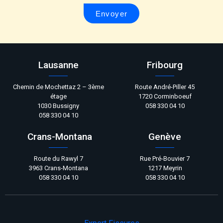
Envoyer
Lausanne
Fribourg
Chemin de Mochettaz 2 – 3ème
Route André-Piller 45
étage
1720 Corminboeuf
1030 Bussigny
058 330 04 10
058 330 04 10
Crans-Montana
Genève
Route du Rawyl 7
Rue Pré-Bouvier 7
3963 Crans-Montana
1217 Meyrin
058 330 04 10
058 330 04 10