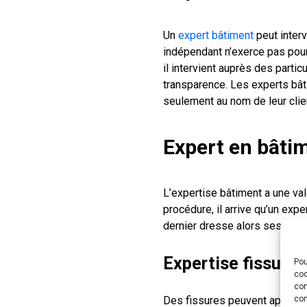
Un
expert bâtiment
peut interv
indépendant n’exerce pas pour
il intervient auprès des partic
transparence. Les experts bât
seulement au nom de leur clie
Expert en bâti
L’expertise bâtiment a une val
procédure, il arrive qu’un exp
dernier dresse alors ses obser
Expertise fissure 
Pou
coo
con
Des fissures peuvent apparaît
com