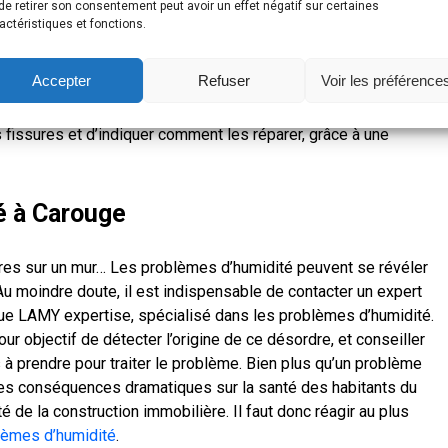
de retirer son consentement peut avoir un effet négatif sur certaines
des fissures horizontales, des fissures verticales, des
fissures
actéristiques et fonctions.
res sur un mur, une façade ou de
fissures sur un sol
, il convient
t avec un expert du bâtiment indépendant LAMY expertise pour
Accepter
Refuser
Voir les préférence
 l’apparition de fissures. L’expert du bâtiment est qualifié en
on
ou un appartement et saura établir un diagnostic précis
fissures et d’indiquer comment les réparer, grâce à une
é à Carouge
râtres sur un mur… Les problèmes d’humidité peuvent se révéler
 moindre doute, il est indispensable de contacter un expert
ue LAMY expertise, spécialisé dans les problèmes d’humidité.
ur objectif de détecter l’origine de ce désordre, et conseiller
ns à prendre pour traiter le problème. Bien plus qu’un problème
 des conséquences dramatiques sur la santé des habitants du
é de la construction immobilière. Il faut donc réagir au plus
lèmes d’humidité
.