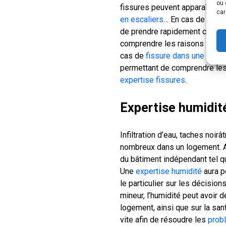
ou 
fissures peuvent apparaître : 
car
en escaliers
… En cas de fissu
de prendre rapidement contac
comprendre les raisons liées à
cas de
fissure dans une mais
permettant de comprendre les 
expertise fissures
.
Expertise humidit
Infiltration d’eau, taches noi
nombreux dans un logement. Au
du bâtiment indépendant tel q
Une
expertise humidité
aura po
le particulier sur les décisio
mineur, l’humidité peut avoir
logement, ainsi que sur la sant
vite afin de résoudre les
prob