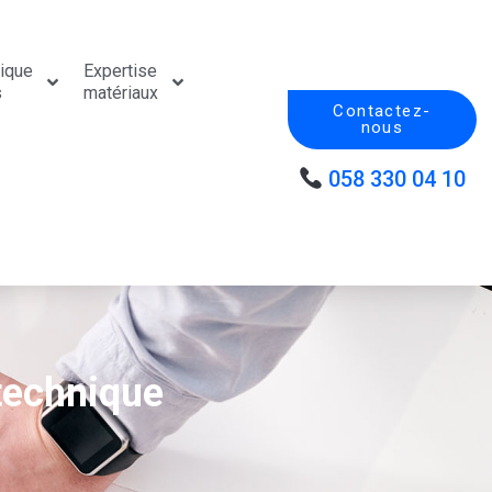
tique
Expertise
s
matériaux
Contactez-
nous
058 330 04 10
 technique