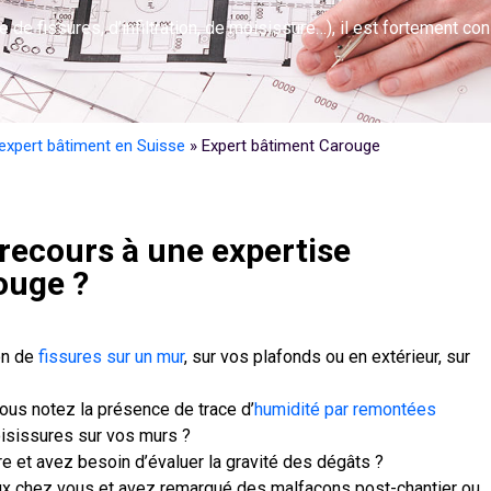
 fissures, d’infiltration, de moisissure…), il est fortement cons
expert bâtiment en Suisse
»
Expert bâtiment Carouge
recours à une expertise
ouge ?
on de
fissures sur un mur
, sur vos plafonds ou en extérieur, sur
ous notez la présence de trace d’
humidité par remontées
isissures sur vos murs ?
e et avez besoin d’évaluer la gravité des dégâts ?
aux chez vous et avez remarqué des malfaçons post-chantier ou