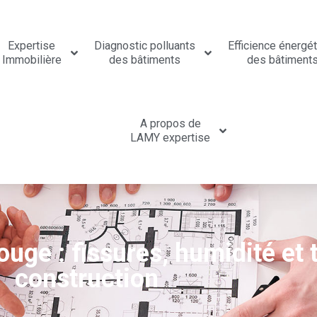
Expertise
Diagnostic polluants
Efficience énergé
Immobilière
des bâtiments
des bâtiment
A propos de
LAMY expertise
ouge : fissures, humidité et
construction