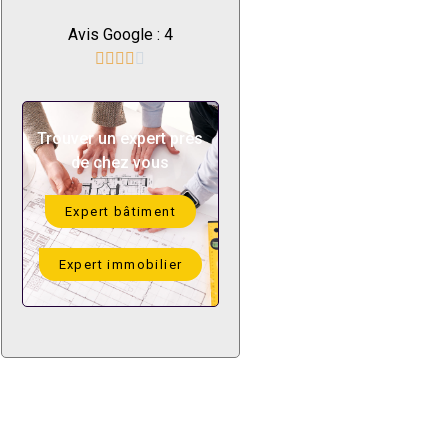
Avis Google : 4





Trouver un expert près
de chez vous
Expert bâtiment
Expert immobilier