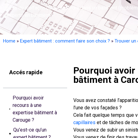
En cas de malfaçon ou de désordre dans un bâtiment (problème de
d’experts en bâtiment.
Home
»
Expert bâtiment : comment faire son choix ?
»
Trouver un 
Pourquoi avoir 
Accés rapide
bâtiment à Car
Pourquoi avoir
Vous avez constaté l’appariti
recours à une
l’une de vos façades ?
expertise bâtiment à
Cela fait quelque temps que v
Carouge ?
capillaires
et de tâches de mo
Qu’est-ce qu’un
Vous venez de subir un sinistr
expert bâtiment ?
Vous venez de finir des trav