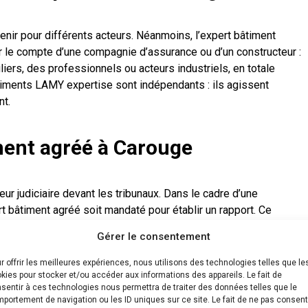
enir pour différents acteurs. Néanmoins, l’expert bâtiment
 le compte d’une compagnie d’assurance ou d’un constructeur :
uliers, des professionnels ou acteurs industriels, en totale
iments LAMY expertise sont indépendants : ils agissent
nt.
ment agréé à Carouge
eur judiciaire devant les tribunaux. Dans le cadre d’une
ert bâtiment agréé soit mandaté pour établir un rapport. Ce
vations et ses conclusions avant de les restituer au tribunal.
Gérer le consentement
à Carouge
r offrir les meilleures expériences, nous utilisons des technologies telles que le
kies pour stocker et/ou accéder aux informations des appareils. Le fait de
sentir à ces technologies nous permettra de traiter des données telles que le
re sur les constructions immobilières. Différents types de
portement de navigation ou les ID uniques sur ce site. Le fait de ne pas consent