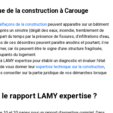
e de la construction à Carouge
lfaçons de la construction
peuvent apparaître sur un bâtiment
r après un sinistre (dégât des eaux, incendie, tremblement de
lupart du temps par la présence de fissures, d’infiltrations d’eau,
ns de ces désordres peuvent paraître anodins et pourtant, il ne
er, car ils peuvent être le signe d’une structure fragilisée,
cupants du logement.
 à LAMY expertise pour établir un diagnostic et évaluer l’état
s de vous donner leur
expertise technique sur la construction
,
s conseiller sur la partie juridique de vos démarches lorsque
 le rapport LAMY expertise ?
tre 10 et 20 pages pour un rapport d’expertise complet. Dans