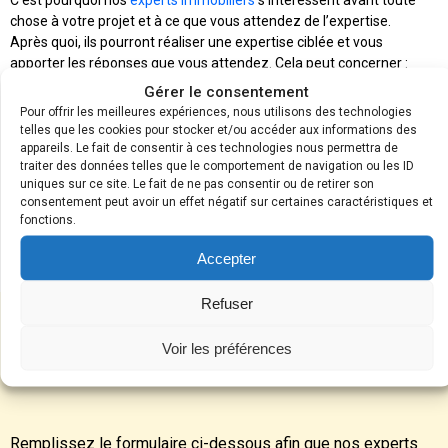
C’est pourquoi nos
experts immobiliers
s’intéressent avant toute
chose à votre projet et à ce que vous attendez de l’expertise.
Après quoi, ils pourront réaliser une expertise ciblée et vous
apporter les réponses que vous attendez. Cela peut concerner :
● l’accompagnement à la vente de votre bien ;
Gérer le consentement
● la sécurisation de votre choix d’acquisition ;
Pour offrir les meilleures expériences, nous utilisons des technologies
● l’estimation de votre bien en vue d’un événement particulier :
telles que les cookies pour stocker et/ou accéder aux informations des
divorce, succession, donation…
appareils. Le fait de consentir à ces technologies nous permettra de
traiter des données telles que le comportement de navigation ou les ID
Tous ces points font partie intégrante du processus d’expertise :
uniques sur ce site. Le fait de ne pas consentir ou de retirer son
savoir quelles sont vos attentes. C’est aussi cela un service client
consentement peut avoir un effet négatif sur certaines caractéristiques et
efficace !
fonctions.
Accepter
Refuser
Voir les préférences
Demandez un devis
Remplissez le formulaire ci-dessous afin que nos experts