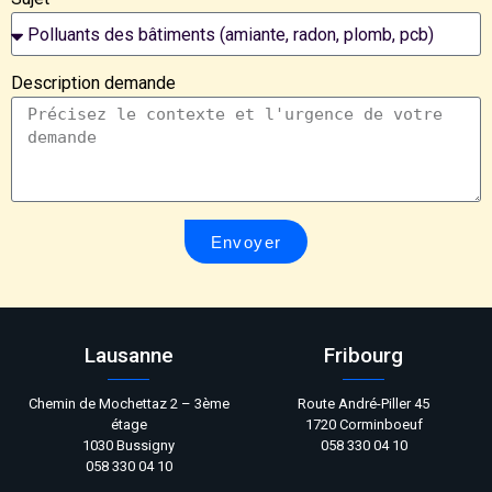
Description demande
Envoyer
Lausanne
Fribourg
Chemin de Mochettaz 2 – 3ème
Route André-Piller 45
étage
1720 Corminboeuf
1030 Bussigny
058 330 04 10
058 330 04 10