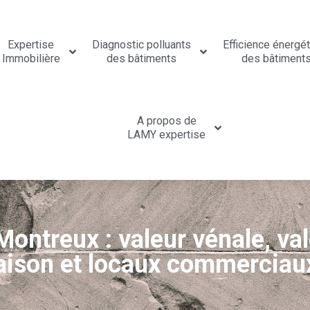
Expertise
Diagnostic polluants
Efficience énergé
Immobilière
des bâtiments
des bâtiment
A propos de
LAMY expertise
ontreux : valeur vénale, val
aison et locaux commerciau