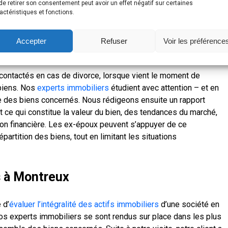
ontreux :
de retirer son consentement peut avoir un effet négatif sur certaines
actéristiques et fonctions.
Accepter
Refuser
Voir les préférence
ière à Montreux
ntactés en cas de divorce, lorsque vient le moment de
 biens. Nos
experts immobiliers
étudient avec attention – et en
le des biens concernés. Nous rédigeons ensuite un rapport
out ce qui constitue la valeur du bien, des tendances du marché,
tion financière. Les ex-époux peuvent s’appuyer de ce
partition des biens, tout en limitant les situations
s à Montreux
 d’
évaluer l’intégralité des actifs immobiliers
d’une société en
Nos experts immobiliers se sont rendus sur place dans les plus