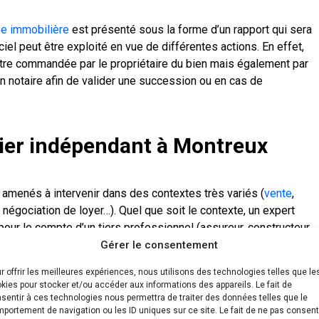
se immobilière
est présenté sous la forme d’un rapport qui sera
iciel peut être exploité en vue de différentes actions. En effet,
être commandée par le propriétaire du bien mais également par
 un notaire afin de valider une succession ou en cas de
ier indépendant à Montreux
amenés à intervenir dans des contextes très variés (
vente
,
, négociation de loyer…). Quel que soit le contexte, un expert
 pour le compte d’un tiers professionnel (assureur, constructeur,
 expertise, nous exerçons de manière indépendante et en
Gérer le consentement
 dans l’intérêt de nos clients.
r offrir les meilleures expériences, nous utilisons des technologies telles que le
kies pour stocker et/ou accéder aux informations des appareils. Le fait de
sentir à ces technologies nous permettra de traiter des données telles que le
’intervention d’un expert
portement de navigation ou les ID uniques sur ce site. Le fait de ne pas consent