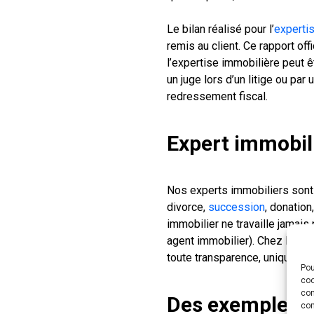
Le bilan réalisé pour l’
experti
remis au client. Ce rapport off
l’expertise immobilière peut 
un juge lors d’un litige ou par
redressement fiscal.
Expert immobil
Nos experts immobiliers sont 
divorce,
succession
, donation
immobilier ne travaille jamais
agent immobilier). Chez LAMY
toute transparence, uniquement
Pou
coo
con
Des exemples d
com