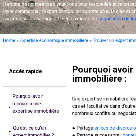
Il existe de nombreuses situations pour lesquelles la valorisa
loyer commercial, l’expert immobilier apporte un avis clair et o
succession, de partage de bien ou même de
négociation de lo
Home
»
Expertise économique immobilière
»
Trouver un expert imm
Pourquoi avoir 
Accés rapide
immobilière :
Pourquoi avoir
Une expertise immobilière réal
recours à une
cas et facultative dans d’autr
expertise immobilière
nombreux conflits ou négociat
:
Qu’est-ce qu’un
● Partage
en cas de divorce o
expert immobilier ?
● Partage successoral,
donat