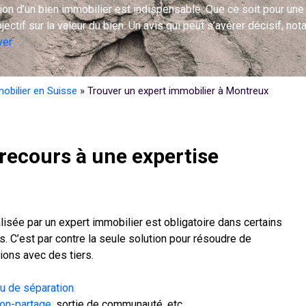
tion d’un bien immobilier est indispensable. Que ce soit pour un
bjectif sur la valeur du bien. Un avis qui peut s’avérer décisif, n
yer
.
obilier en Suisse
»
Trouver un expert immobilier à Montreux
recours à une expertise
isée par un expert immobilier est obligatoire dans certains
es. C’est par contre la seule solution pour résoudre de
ions avec des tiers.
u de séparation
ion-partage
, sortie de communauté, etc.