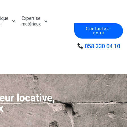
tique
Expertise
s
matériaux
Contactez-
nous
058 330 04 10
eur locative,
x