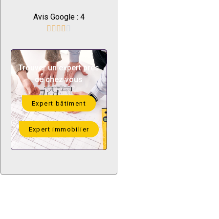
Avis Google : 4





Trouver un expert près
de chez vous
Expert bâtiment
Expert immobilier