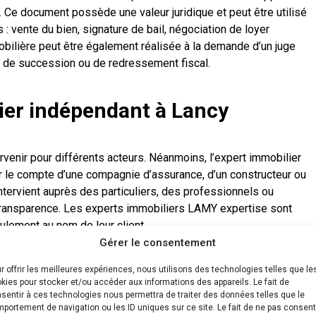
t. Ce document possède une valeur juridique et peut être utilisé
es : vente du bien, signature de bail, négociation de loyer
ilière peut être également réalisée à la demande d’un juge
e de succession ou de redressement fiscal.
ier indépendant à Lancy
rvenir pour différents acteurs. Néanmoins, l’expert immobilier
 le compte d’une compagnie d’assurance, d’un constructeur ou
intervient auprès des particuliers, des professionnels ou
e transparence. Les experts immobiliers LAMY expertise sont
ulement au nom de leur client.
Gérer le consentement
’intervention d’un expert
r offrir les meilleures expériences, nous utilisons des technologies telles que le
kies pour stocker et/ou accéder aux informations des appareils. Le fait de
ncy :
sentir à ces technologies nous permettra de traiter des données telles que le
portement de navigation ou les ID uniques sur ce site. Le fait de ne pas consent