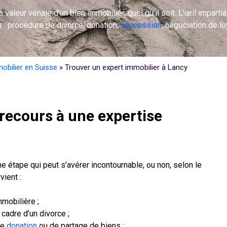
valeur vénale d’un bien immobilier, quel qu’il soit. L’œil impartia
 : procédure de divorce, donation,
succession
, négociation de l
obilier en Suisse
»
Trouver un expert immobilier à Lancy
recours à une expertise
e étape qui peut s’avérer incontournable, ou non, selon le
vient :
mmobilière ;
cadre d’un divorce ;
de
donation
ou de partage de biens ;