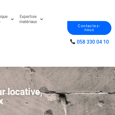
tique
Expertise
s
matériaux
Contactez-
nous
058 330 04 10
r locative,
x