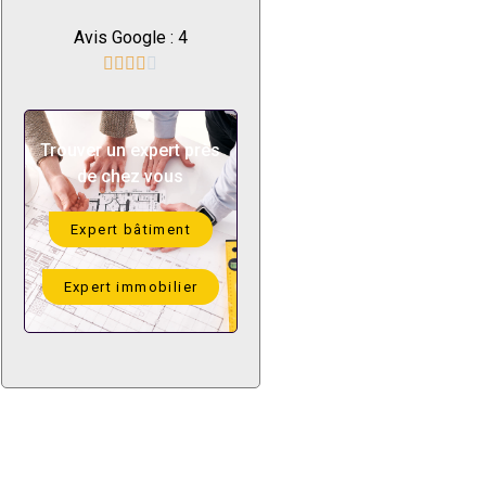
Avis Google : 4





Trouver un expert près
de chez vous
Expert bâtiment
Expert immobilier