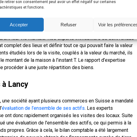
de retirer son consentement peut avoir un effet négatif sur certaines
actéristiques et fonctions.
ière à Lancy
Accepter
Refuser
Voir les préférence
des clients en plein
divorce
pour estimer la valeur de la
urant leur vie maritale. Nos experts immobiliers se sont rendus
t complet des lieux et définir tout ce qui pouvait faire la valeur
ts étudiés lors de la visite, couplés à la valeur du marché, ils
le montant de la maison à l’instant T. Le rapport d’expertise
de procéder à une juste répartition des biens.
s à Lancy
t, une société ayant plusieurs commerces en Suisse a mandaté
’
évaluation de l’ensemble de ses actifs
. Les experts
 ont donc rapidement organisés les visites des locaux. Suite
tué une évaluation de l’ensemble des actifs, ce qui permis à la
ds propres. Grâce à cela, le bilan comptable a été largement