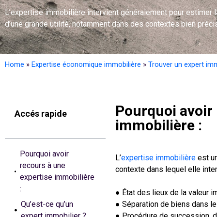
L’expertise immobilière intervient généralement pour estimer la 
d’une grande utilité, notamment dans des contextes bien précis
Home
»
Expertise économique immobilière
»
Trouver un expert imm
Pourquoi avoir 
Accés rapide
immobilière :
Pourquoi avoir
L’
expertise immobilière
est un
recours à une
contexte dans lequel elle inter
expertise immobilière
:
● État des lieux de la valeur i
Qu’est-ce qu’un
● Séparation de biens dans le 
expert immobilier ?
● Procédure de succession, 