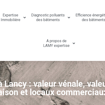
Expertise
Diagnostic polluants
Efficience énergé
Immobilière
des bâtiments
des bâtiment
A propos de
LAMY expertise
 Lancy : valeur vénale, valeu
aison et locaux commerciau