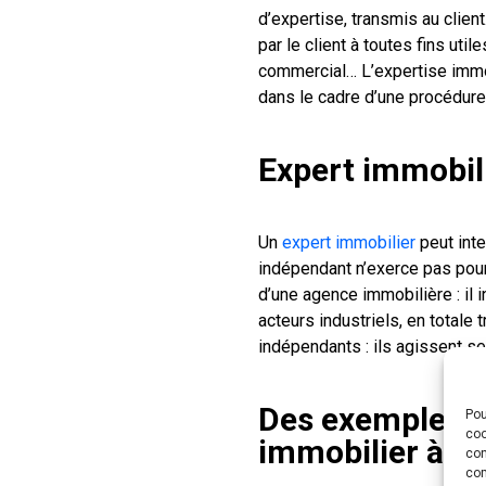
d’expertise, transmis au clien
par le client à toutes fins util
commercial… L’expertise immob
dans le cadre d’une procédur
Expert immobil
Un
expert immobilier
peut inte
indépendant n’exerce pas pour
d’une agence immobilière : il 
acteurs industriels, en total
indépendants : ils agissent se
Des exemples d
Pou
coo
immobilier à La
con
com