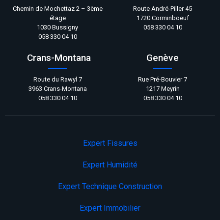
Chemin de Mochettaz 2 – 3ème
Route André-Piller 45
étage
1720 Corminboeuf
1030 Bussigny
058 330 04 10
058 330 04 10
Crans-Montana
Genève
Route du Rawyl 7
Rue Pré-Bouvier 7
3963 Crans-Montana
1217 Meyrin
058 330 04 10
058 330 04 10
Expert Fissures
Expert Humidité
Expert Technique Construction
Expert Immobilier