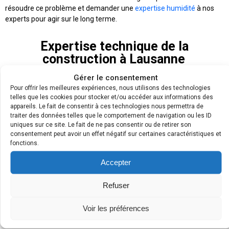
résoudre ce problème et demander une
expertise humidité
à nos
experts pour agir sur le long terme.
Expertise technique de la
construction à Lausanne
Gérer le consentement
Si vous avez récemment été victime d’un sinistre ou d’une
Pour offrir les meilleures expériences, nous utilisons des technologies
catastrophe naturelle (inondations, incendie, tempête,
telles que les cookies pour stocker et/ou accéder aux informations des
appareils. Le fait de consentir à ces technologies nous permettra de
éboulements), il est possible que votre logement ait subi de
traiter des données telles que le comportement de navigation ou les ID
nombreux dégâts. Vous avez d’ailleurs noté des signes qui ne
uniques sur ce site. Le fait de ne pas consentir ou de retirer son
trompent pas : infiltrations d’
eau de pluie dans le vide sanitaire
,
consentement peut avoir un effet négatif sur certaines caractéristiques et
fissuration des murs
, tâches au plafond…
fonctions.
Au moindre doute, contactez-nous pour avoir l’avis d’un
professionnel qualifié. Avec une
expertise technique de la
Accepter
construction
, nos experts viennent chez vous pour constater les
dégâts et évaluer les coûts de réparation. Plus que des techniciens,
Refuser
les experts de LAMY expertise vous accompagnent aussi sur le plan
administratif et vous aident à réaliser vos démarches, comme
Voir les préférences
notamment pour un
refus de prise en charge de votre assurance
.