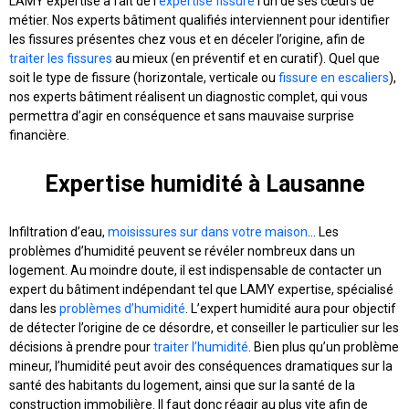
LAMY expertise a fait de l’
expertise fissure
l’un de ses cœurs de
métier. Nos experts bâtiment qualifiés interviennent pour identifier
les fissures présentes chez vous et en déceler l’origine, afin de
traiter les fissures
au mieux (en préventif et en curatif). Quel que
soit le type de fissure (horizontale, verticale ou
fissure en escaliers
),
nos experts bâtiment réalisent un diagnostic complet, qui vous
permettra d’agir en conséquence et sans mauvaise surprise
financière.
Expertise humidité à Lausanne
Infiltration d’eau,
moisissures sur dans votre maison
… Les
problèmes d’humidité peuvent se révéler nombreux dans un
logement. Au moindre doute, il est indispensable de contacter un
expert du bâtiment indépendant tel que LAMY expertise, spécialisé
dans les
problèmes d’humidité
. L’expert humidité aura pour objectif
de détecter l’origine de ce désordre, et conseiller le particulier sur les
décisions à prendre pour
traiter l’humidité
. Bien plus qu’un problème
mineur, l’humidité peut avoir des conséquences dramatiques sur la
santé des habitants du logement, ainsi que sur la santé de la
construction immobilière. Il faut donc réagir au plus vite afin de