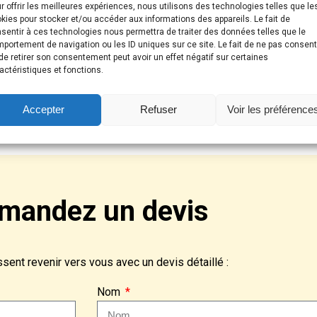
r offrir les meilleures expériences, nous utilisons des technologies telles que le
a manière dont il va être/a été construit le rend sujet à
kies pour stocker et/ou accéder aux informations des appareils. Le fait de
tre maison
avec la vérification de l’étanchéité et drainage
sentir à ces technologies nous permettra de traiter des données telles que le
portement de navigation ou les ID uniques sur ce site. Le fait de ne pas consent
deur des fondations.
de retirer son consentement peut avoir un effet négatif sur certaines
rgileux nécessite plus de précautions que l’achat d’une maison
actéristiques et fonctions.
udra-t-il le savoir.
MY expertise vous permettra d’éclaircir des zones d’ombres
Accepter
Refuser
Voir les préférence
onnel du bâtiment sur votre maison ou votre future acquisition.
mandez un devis
ent revenir vers vous avec un devis détaillé :
Nom