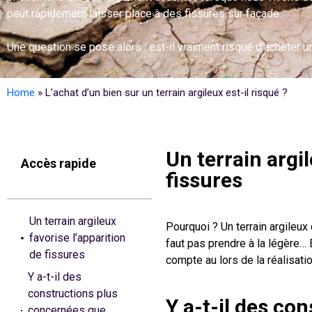
peut rapidement laisser place à des fissures sur façade.
Une question se pose alors : est-il vraiment risqué d’acheter un
Home
»
L’achat d’un bien sur un terrain argileux est-il risqué ?
Un terrain argil
Accès rapide
fissures
Un terrain argileux
Pourquoi ? Un terrain argileux
favorise l’apparition
faut pas prendre à la légère… 
de fissures
compte au lors de la réalisati
Y a-t-il des
constructions plus
Y a-t-il des co
concernées que