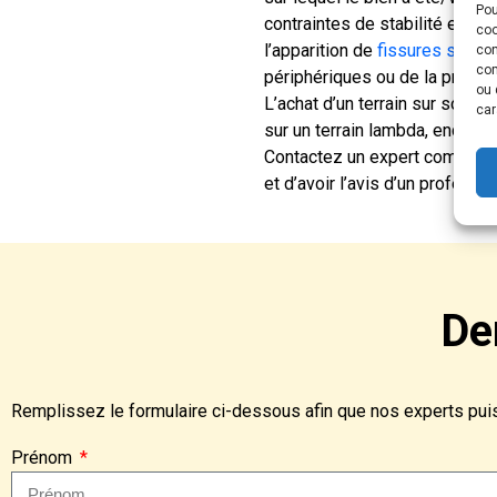
Pou
contraintes de stabilité et si l
coo
l’apparition de
fissures sur vo
con
com
périphériques ou de la profon
ou 
L’achat d’un terrain sur sol a
car
sur un terrain lambda, encore fa
Contactez un expert comme LA
et d’avoir l’avis d’un professi
De
Remplissez le formulaire ci-dessous afin que nos experts puiss
Prénom