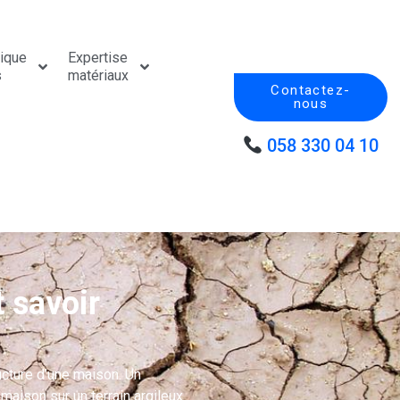
tique
Expertise
s
matériaux
Contactez-
nous
058 330 04 10
t savoir
ructure d’une maison. Un
aison sur un terrain argileux