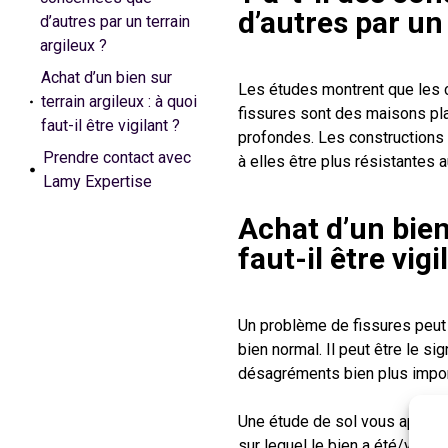
d’autres par un 
d’autres par un terrain
argileux ?
Achat d’un bien sur
Les études montrent que les co
terrain argileux : à quoi
fissures sont des maisons pla
faut-il être vigilant ?
profondes. Les constructions 
Prendre contact avec
à elles être plus résistantes 
Lamy Expertise
Achat d’un bien 
faut-il être vigi
Un problème de fissures peut co
bien normal. Il peut être le s
désagréments bien plus import
Une étude de sol vous apport
sur lequel le bien a été/va êtr