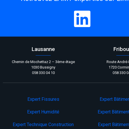
Lausanne
Fribou
Chemin de Mochettaz 2 – 3ème étage
Route André-P
1030 Bussigny
1720 Cormi
058 330 04 10
058 330 0
Expert Fissures
Expert Bâtime
Expert Humidité
Expert Bâtimen
Expert Technique Construction
Expert Bâtimen