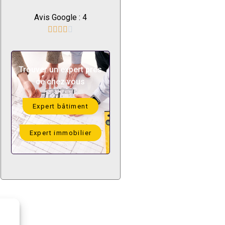
Avis Google : 4





Trouver un expert près
de chez vous
Expert bâtiment
Expert immobilier