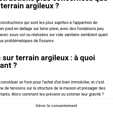
terrain argileux ?
nstructions qui sont les plus sujettes à l’apparition de
in-pied en dallage sur terre-plein, avec des fondations peu
avec sous-sol ou réalisées sur vide sanitaire semblent quant
aux problématiques de fissures.
sur terrain argileux : à quoi
lant ?
nstituer un frein pour l’achat d’un bien immobilier, et c’est
igne de tensions sur la structure de la maison et présager des
ants. Alors comment les prévenir ou estimer leur gravité ?
Gérer le consentement
era les éléments nécessaires quant à la composition du sol
e construit. Vous saurez ainsi si la construction respecte les