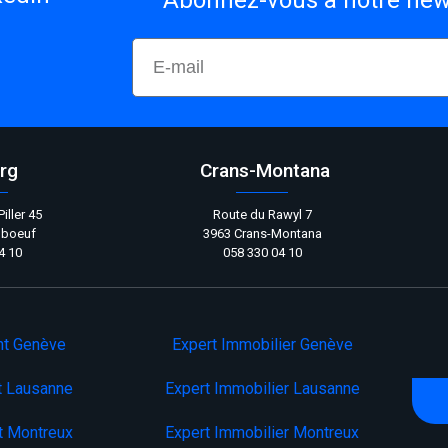
Abonnez-vous à notre news
rg
Crans-Montana
iller 45
Route du Rawyl 7
nboeuf
3963 Crans-Montana
4 10
058 330 04 10
nt Genève
Expert Immobilier Genève
t Lausanne
Expert Immobilier Lausanne
t Montreux
Expert Immobilier Montreux