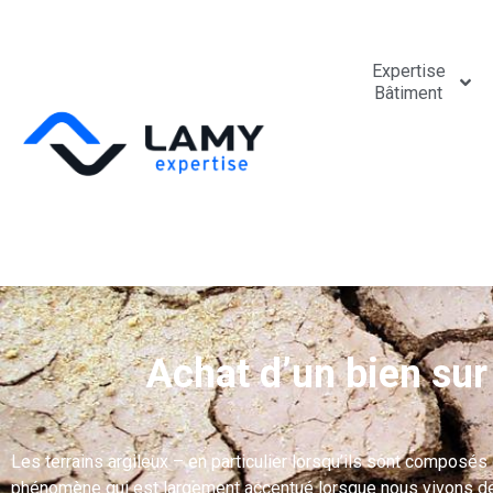
Expertise
Bâtiment
Achat d’un bien sur 
Les terrains argileux – en particulier lorsqu’ils sont composés
phénomène qui est largement accentué lorsque nous vivons des 