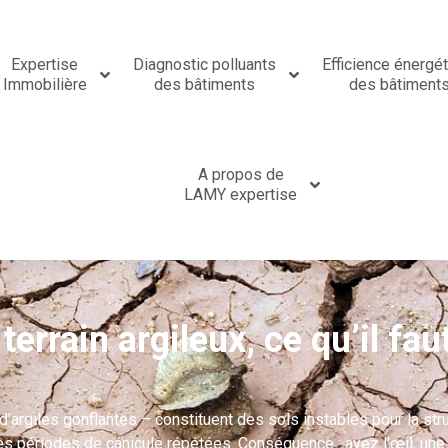
Expertise
Diagnostic polluants
Efficience énergé
Immobilière
des bâtiments
des bâtiment
A propos de
LAMY expertise
terrain argileux, ce qu’il fau
 d’argiles gonflantes – constituent des sols instables pour la st
périodes de canicule répétées. Conséquence : ayez l’œil, une m