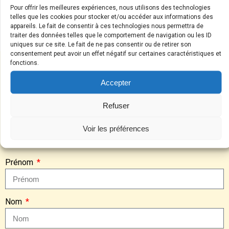
Pour offrir les meilleures expériences, nous utilisons des technologies
pour vous !).
telles que les cookies pour stocker et/ou accéder aux informations des
appareils. Le fait de consentir à ces technologies nous permettra de
Envoyez-moi un devis
traiter des données telles que le comportement de navigation ou les ID
uniques sur ce site. Le fait de ne pas consentir ou de retirer son
consentement peut avoir un effet négatif sur certaines caractéristiques et
fonctions.
Accepter
Demandez un devis
Refuser
Remplissez le formulaire ci-dessous afin que nos experts
Voir les préférences
puissent revenir vers vous avec un devis détaillé :
Prénom
Nom