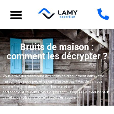
Bruits de maison :
comment les décrypter ?
Vous arrive-t-il d’entendre des bruits de craquement dans votre
maison ? Quelque peu effrayant n’est-ce pas ? Pas de panique,
vous n’êtes pas dans un film d’horreur et ces bruits sont
parfaitement courants. Mais à quoi sont-ils dus ? Que traduisent-ils
de l’état de votre maison et faut-il s’en soucier ?