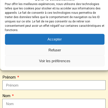
immobilière en Suisse agréée, vous accompagne dans la détection
Pour offrir les meilleures expériences, nous utilisons des technologies
de substances menaçant la santé des occupants.
telles que les cookies pour stocker et/ou accéder aux informations des
appareils. Le fait de consentir à ces technologies nous permettra de
traiter des données telles que le comportement de navigation ou les ID
Envoyez-moi un devis
uniques sur ce site. Le fait de ne pas consentir ou de retirer son
consentement peut avoir un effet négatif sur certaines caractéristiques et
fonctions.
Accepter
Demandez un devis
Refuser
Voir les préférences
Remplissez le formulaire ci-dessous afin que nos experts
puissent revenir vers vous avec un devis détaillé :
Prénom
Nom