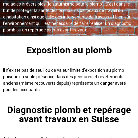
maladies irréversibles (le saturnisme pour le plomb). C’est dans le
but de protéger la santé des occupants de locaux de travail ou
d’habitation ainsi que celle des intervenants de travaux et bien sûr
l’environnement qu’il est nécessaire de faire réaliser un diagnostic
plomb ou un repérage plomb avant travaux.
Exposition au plomb
Il n’existe pas de seuil ou de valeur limite d’exposition au plomb
puisque sa seule présence dans des peintures et revêtements
anciens (même recouverts depuis) représente un danger avéré
pour les occupants.
Diagnostic plomb et repérage
avant travaux en Suisse