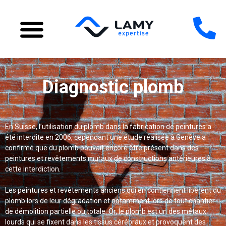
Diagnostic plomb
En Suisse, l’utilisation du plomb dans la fabrication de peintures a
été interdite en 2006, cependant une étude réalisée à Genève a
confirmé que du plomb pouvait encore être présent dans des
peintures et revêtements muraux de constructions antérieures à
cette interdiction.
Les peintures et revêtements anciens qui en contiennent libèrent du
plomb lors de leur dégradation et notamment lors de tout chantier
de démolition partielle ou totale. Or, le plomb est un des métaux
lourds qui se fixent dans les tissus cérébraux et provoquent des