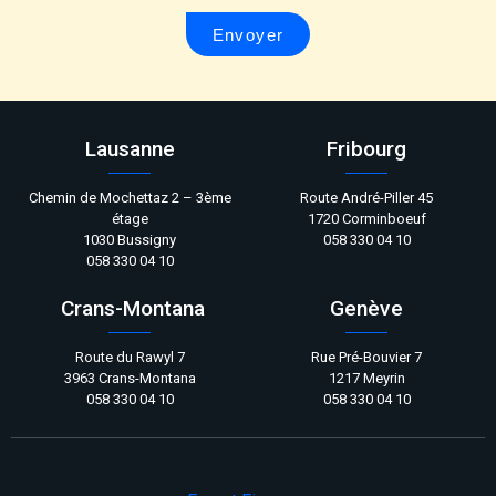
Envoyer
Lausanne
Fribourg
Chemin de Mochettaz 2 – 3ème
Route André-Piller 45
étage
1720 Corminboeuf
1030 Bussigny
058 330 04 10
058 330 04 10
Crans-Montana
Genève
Route du Rawyl 7
Rue Pré-Bouvier 7
3963 Crans-Montana
1217 Meyrin
058 330 04 10
058 330 04 10