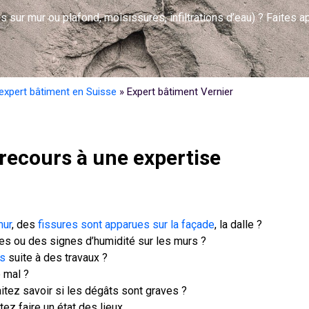
sur mur ou plafond, moisissures, infiltrations d’eau) ? Faites a
expert bâtiment en Suisse
»
Expert bâtiment Vernier
recours à une expertise
mur
, des
fissures sont apparues sur la façade
, la dalle ?
s ou des signes d’humidité sur les murs ?
s
suite à des travaux ?
 mal ?
aitez savoir si les dégâts sont graves ?
tez faire un état des lieux