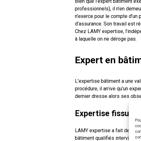
Bien que l’expert bâtiment exe
professionnels), il n’en deme
n’exerce pour le compte d’un 
d’assurance. Son travail est ré
Chez LAMY expertise, l’indépen
à laquelle on ne déroge pas.
Expert en bâtim
L’expertise bâtiment a une val
procédure, il arrive qu’un exp
dernier dresse alors ses obser
Expertise fissure 
Pou
coo
LAMY expertise a fait de l’
exp
con
bâtiment qualifiés interviennen
com