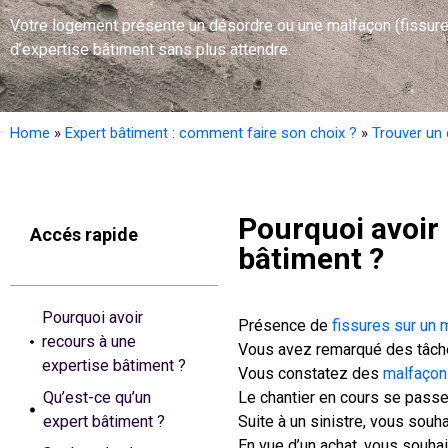
Votre logement présente un désordre ou une malfaçon (fissures 
d’expertise bâtiment sans plus attendre.
Home
»
Expert bâtiment : comment faire son choix ?
»
Trouver un 
Pourquoi avoir 
Accés rapide
bâtiment ?
Pourquoi avoir
Présence de
fissures sur un 
recours à une
Vous avez remarqué des tâche
expertise bâtiment ?
Vous constatez des
malfaçon
Qu’est-ce qu’un
Le chantier en cours se passe
expert bâtiment ?
Suite à un sinistre, vous souh
En vue d’un achat, vous souhai