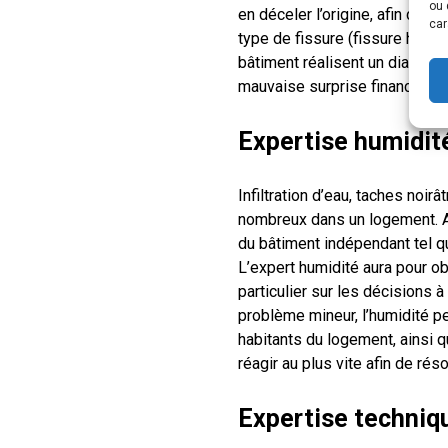
ou 
en déceler l’origine, afin de le
car
type de fissure (fissure horizo
bâtiment réalisent un diagnos
mauvaise surprise financière.
Expertise humidité
Infiltration d’eau, taches noir
nombreux dans un logement. Au
du bâtiment indépendant tel q
L’expert humidité aura pour obj
particulier sur les décisions 
problème mineur, l’humidité 
habitants du logement, ainsi q
réagir au plus vite afin de ré
Expertise techniqu