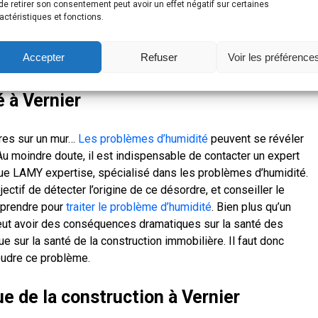
de retirer son consentement peut avoir un effet négatif sur certaines
s traiter au mieux (en préventif et en curatif). Quel que soit le
actéristiques et fonctions.
ntale, fissure verticale ou
fissure en escalier
), nos experts
tic complet, qui vous permettra d’agir en conséquence et sans
Accepter
Refuser
Voir les préférence
 à Vernier
âtres sur un mur…
Les problèmes d’humidité
peuvent se révéler
 moindre doute, il est indispensable de contacter un expert
ue LAMY expertise, spécialisé dans les problèmes d’humidité.
ectif de détecter l’origine de ce désordre, et conseiller le
à prendre pour
traiter le problème d’humidité
. Bien plus qu’un
peut avoir des conséquences dramatiques sur la santé des
ue sur la santé de la construction immobilière. Il faut donc
soudre ce problème.
e de la construction à Vernier