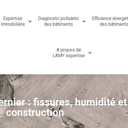
Expertise
Diagnostic polluants
Efficience énergé
Immobilière
des bâtiments
des bâtiment
A propos de
LAMY expertise
rnier : fissures, humidité e
construction