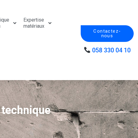
tique
Expertise
s
matériaux
Contactez-
nous
058 330 04 10
t technique