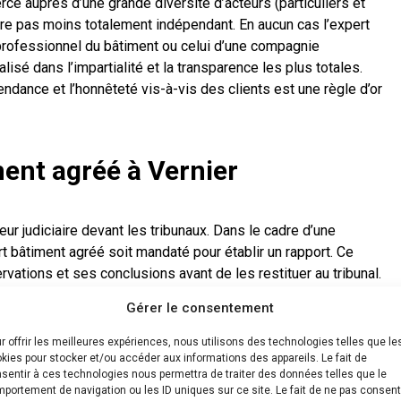
rce auprès d’une grande diversité d’acteurs (particuliers et
ure pas moins totalement indépendant. En aucun cas l’expert
professionnel du bâtiment ou celui d’une compagnie
alisé dans l’impartialité et la transparence les plus totales.
dance et l’honnêteté vis-à-vis des clients est une règle d’or
ent agréé à Vernier
eur judiciaire devant les tribunaux. Dans le cadre d’une
ert bâtiment agréé soit mandaté pour établir un rapport. Ce
vations et ses conclusions avant de les restituer au tribunal.
Gérer le consentement
à Vernier
r offrir les meilleures expériences, nous utilisons des technologies telles que le
kies pour stocker et/ou accéder aux informations des appareils. Le fait de
ertise fissure
l’un de ses cœurs de métier. Nos experts
sentir à ces technologies nous permettra de traiter des données telles que le
t pour identifier les
portement de navigation ou les ID uniques sur ce site. Le fait de ne pas consent
fissures présentes dans votre maison
et