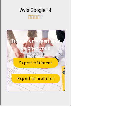
Avis Google : 4





Trouver un expert près
de chez vous
Expert bâtiment
Expert immobilier